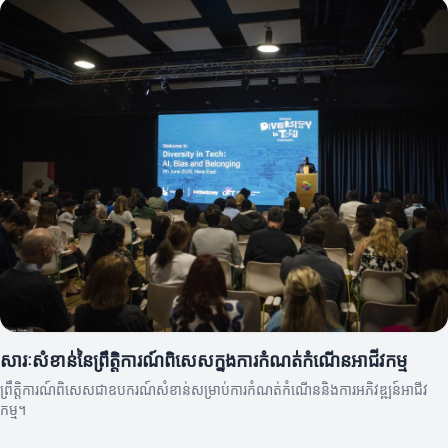
សារៈសំខាន់នៃព្រឹត្តិការណ៍ពិសេសក្នុងការកំណត់កំណើនអាជីវកម្ម
ព្រឹត្តិការណ៍ពិសេសជាឧបករណ៍សំខាន់សម្រាប់ការកំណត់កំណើននិងការអភិវឌ្ឍន៍អាជីវ
កម្ម។