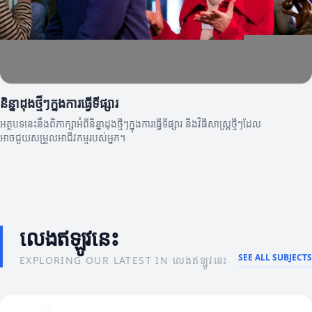
និន្នាដុងថ្មីៗក្នុងការធ្វើទីផ្សារ
អត្ថបទនេះនឹងពិភាក្សាអំពីនិន្នាដុងថ្មីៗក្នុងការធ្វើទីផ្សារ និងវិធីសាស្ត្រថ្មីៗដែល
អាចជួយសម្រួលអាជីវកម្មរបស់អ្នក។
លេងឥឡូវនេះ
SEE ALL SUBJECTS
EXPLORING OUR LATEST IN លេងឥឡូវនេះ