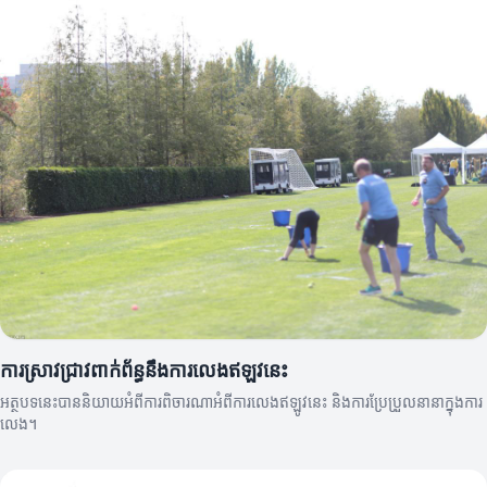
ការស្រាវជ្រាវពាក់ព័ន្ធនឹងការលេងឥឡូវនេះ
អត្ថបទនេះបាននិយាយអំពីការពិចារណាអំពីការលេងឥឡូវនេះ និងការប្រែប្រួលនានាក្នុងការ
លេង។