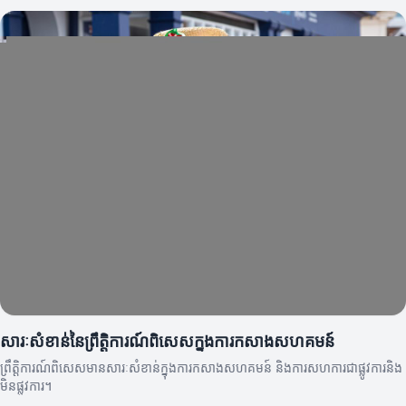
សារៈសំខាន់នៃព្រឹត្តិការណ៍ពិសេសក្នុងការកសាងសហគមន៍
ព្រឹត្តិការណ៍ពិសេសមានសារៈសំខាន់ក្នុងការកសាងសហគមន៍ និងការសហការជាផ្លូវការនិង
មិនផ្លូវការ។