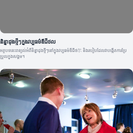
និន្នាដុងថ្មីៗក្នុងវប្បធម៌ឌីជីថល
អត្ថបទនេះពន្យល់អំពីនិន្នាដុងថ្មីៗនៅក្នុងវប្បធម៌ឌីជីថ尔 និងរបៀបដែលវាបង្កើតការប្រែ
ប្រួលក្នុងសង្គម។