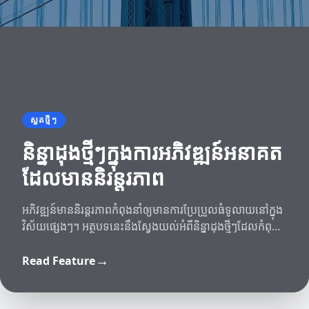
ស្លតថ្មីៗ
និន្នាដុងថ្មីៗក្នុងការអភិវឌ្ឍន៍អនាគត
ដែលមាននិរន្តរភាព
អភិវឌ្ឍន៍មាននិរន្តរភាពកំពុងនាំឲ្យមានការប្រែប្រួលធំទូលាយនៅក្នុង
វិស័យផ្សេងៗ។ អត្ថបទនេះនឹងស្វែងយល់អំពីនិន្នាដុងថ្មីៗដែលកំពុង
មានឥទ្ធិពលដល់អនាគត។
→
Read Feature
លេងឥឡូវនេះ
ឈ្នះភ្លាមៗ
ការស្រាវជ្រាវពាក់ព័ន្ធនឹងការលេងឥឡូវនេះ
យុទ្ធសាស្ត្រដើម្បីឈ្នះភ្លាមៗនៅក្នុងជីវិតរបស់អ្នក