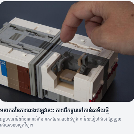
អនាគតនៃការលេងឥឡូវនេះ: ការបើកទ្វារទៅកាន់សម័យថ្មី
អត្ថបទនេះនឹងពិចារណាអំពីអនាគតនៃការលេងឥឡូវនេះ និងរបៀបដែលវាប្រែប្រួល
ដោយសារបច្ចេកវិទ្យា។