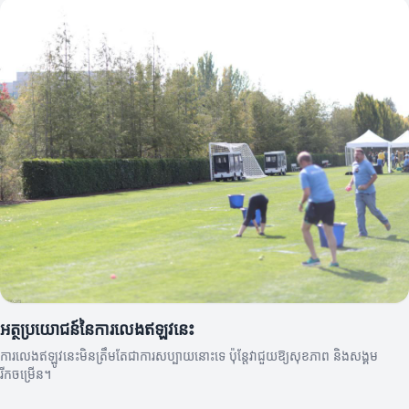
អត្ថប្រយោជន៍នៃការលេងឥឡូវនេះ
ការលេងឥឡូវនេះមិនត្រឹមតែជាការសប្បាយនោះទេ ប៉ុន្តែវាជួយឱ្យសុខភាព និងសង្គម
រីកចម្រើន។