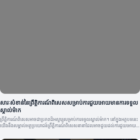
សារៈសំខាន់នៃព្រឹត្តិការណ៍ពិសេសសម្រាប់ការជួយអោយមានការទទួល
ស្គាល់ម៉ាក
ព្រឹត្តិការណ៍ពិសេសអាចជាប្រភពដ៏អស្ចារ្យសម្រាប់ការទទួលស្គាល់ម៉ាក។ នៅក្នុងអត្ថបទនេះ
យើងនឹងសម្គាល់អត្ថប្រយោជន៍ព្រឹត្តិការណ៍ពិសេសនានាដែលអាចជួយដល់ការជួយអោយ
មានការទទួលស្គាល់ម៉ាក។