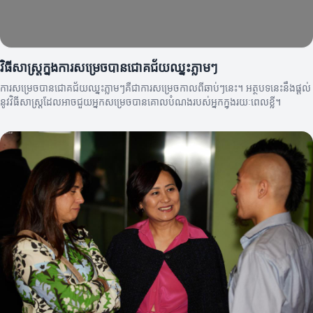
វិធីសាស្ត្រក្នុងការសម្រេចបានជោគជ័យឈ្នះភ្លាមៗ
ការសម្រេចបានជោគជ័យឈ្នះភ្លាមៗគឺជាការសម្រេចកាលពីឆាប់ៗនេះ។ អត្ថបទនេះនឹងផ្តល់
នូវវិធីសាស្ត្រដែលអាចជួយអ្នកសម្រេចបានគោលបំណងរបស់អ្នកក្នុងរយៈពេលខ្លី។