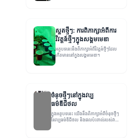
ស្លតថ្មីៗ: ការពិភាក្សាអំពីការ
វិវត្តន៍ថ្មីៗក្នុងសង្គមមេឌា
អត្ថបទនេះនឹងពិភាក្សាអំពីវិវត្តន៍ថ្មីៗដែល
កើតមាននៅក្នុងសង្គមមេឌា។
ចំនុចថ្មីៗនៅក្នុងវប្ប
ធម៌ឌីជីថល
ក្នុងអត្ថបទនេះ យើងនឹងពិភាក្សាអំពីចំនុចថ្មីៗ
នៃវប្បធម៌ឌីជីថល និងផលប៉ះពាល់របស់វា
ទៅលើសង្គម។