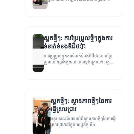
និន្នាការថ្មីៗនៃការសិក្សាអនឡាញ។
ស្លតថ្មីៗ: ការប្រែប្រួលថ្មីៗក្នុងការ
ទំនាក់ទំនងឌីជីថ尔
ការប្រែប្រួលក្នុងការទំនាក់ទំនងឌីជីថលបានប្រែ
ប្រួលយ៉ាងខ្លាំងក្នុងរយៈពេលចុងក្រោយ។ អត្ថបទ
នេះនឹងពិភាក្សាអំពីស្លតថ្មីៗ និងវិធីដែលវាបាន
បង្កើតឱ្យមានភាពច្នៃប្រឌិត។
ស្លតថ្មីៗ: ស្ថានភាពថ្មីៗនៃការ
ធ្វើស្រាវជ្រាវ
អត្ថបទនេះនិយាយអំពីស្ថានភាពថ្មីៗនៃការធ្វើ
ស្រាវជ្រាវនៅក្នុងសេដ្ឋកិច្ច និង
បច្ចេកវិទ្យាឌីជីថល។