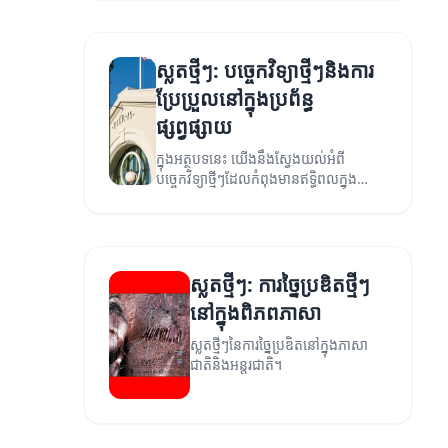
ស្លតថ្មីៗ: បច្ចេកវិទ្យាថ្មីៗនិងការ
ប្រែប្រួលនៅក្នុងប្រព័ន្ធ
ផ្សព្វផ្សាយ
ក្នុងអត្ថបទនេះ យើងនឹងស្វែងយល់អំពី
បច្ចេកវិទ្យាថ្មីៗដែលកំពុងមានឥទ្ធិពលក្នុង
សង្គមនិងការប្រែប្រួលនៅក្នុងប្រព័ន្ធ
ផ្សព្វផ្សាយ។
ស្លតថ្មីៗ: ការច្នៃប្រឌិតថ្មីៗ
នៅក្នុងពិភពភាសា
ស្លតថ្មីៗនៃការច្នៃប្រឌិតនៅក្នុងភាសា
ជាតិនិងអន្តរជាតិ។