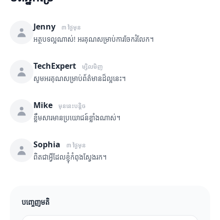
Jenny
៣ ថ្ងៃមុន
អត្ថបទល្អណាស់! អរគុណសម្រាប់ការចែករំលែក។
TechExpert
ម្សិលមិញ
សូមអរគុណសម្រាប់ព័ត៌មានដ៏ល្អនេះ។
Mike
មុននេះបន្តិច
ខ្លឹមសារមានប្រយោជន៍ខ្លាំងណាស់។
Sophia
៣ ថ្ងៃមុន
ពិតជាអ្វីដែលខ្ញុំកំពុងស្វែងរក។
បញ្ចេញមតិ