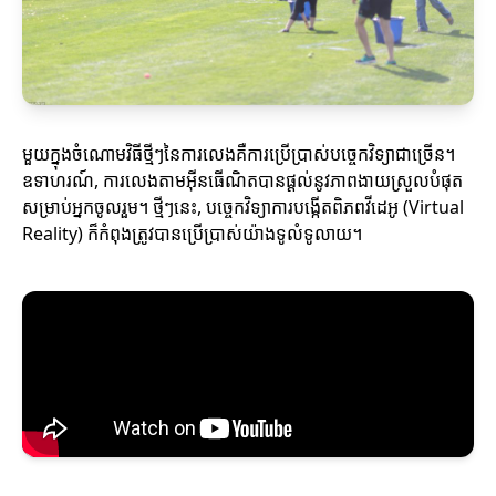
មួយក្នុងចំណោមវិធីថ្មីៗនៃការលេងគឺការប្រើប្រាស់បច្ចេកវិទ្យាជាច្រើន។
ឧទាហរណ៍, ការលេងតាមអ៊ីនធើណិតបានផ្ដល់នូវភាពងាយស្រួលបំផុត
សម្រាប់អ្នកចូលរួម។ ថ្មីៗនេះ, បច្ចេកវិទ្យាការបង្កើតពិភពវីដេអូ (Virtual
Reality) ក៏កំពុងត្រូវបានប្រើប្រាស់យ៉ាងទូលំទូលាយ។