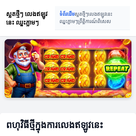
ស្លតថ្មីៗ លេងឥឡូវ
ទំព័រដើម
ស្លតថ្មីៗ
លេងឥឡូវនេះ
នេះ ឈ្នះភ្លាមៗ
ឈ្នះភ្លាមៗ
ព្រឹត្តិការណ៍ពិសេស
ពហុវិធីថ្មីក្នុងការលេងឥឡូវនេះ