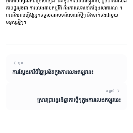
អ្នកអាចស្វែងរកជម្រើសផ្សេងៗនៅក្នុងការលេងឥឡូវនេះ, ដូចជាការលេង
តាមជួរដូចជា ការលេងតាមកម្មវិធី និងការលេងនៅកន្លែងសាធារណៈ។
នេះនឹងអាចធ្វើឱ្យអ្នកទទួលបានបទពិសោធន៍ថ្មីៗ និងទាក់ទងជាមួយ
មនុស្សថ្មីៗ។
មុន
ការ​ស្វែងរក​វិធី​ច្នៃប្រឌិត​ក្នុង​ការលេងឥឡូវនេះ
បន្ទាប់
ស្រាវជ្រាវនូវនិន្នាការថ្មីៗក្នុងការលេងឥឡូវនេះ