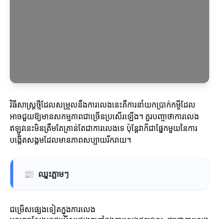
វិធីសាស្ត្រថ្មីដែលសម្រួលនឹងការលេងនេះគឺការនាំយកប្រាក់កម្ចីដែល
អាចជួយឱ្យមានសកម្មភាពជាច្រើនប្រសើរឡើង។ គួរបញ្ចាថាការលេង
ឥឡូវនេះមិនត្រឹមតែគ្រាន់តែជាការលេងទេ ប៉ុន្តែវាក៏ជាផ្នែកមួយនៃការ
បង្កើតសង្គមដែលមានភាពសប្បាយរីករាយ។
📰
ឈ្នះភ្លាមៗ
ជម្រើសផ្សេងទៀតក្នុងការលេង