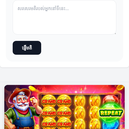
ផ្ញើមតិ