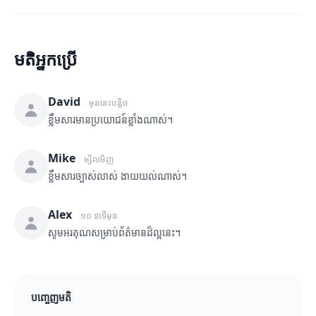
មតិអ្នកប្រើ
David
មុននេះបន្តិច
ខ្លឹមសារមានប្រយោជន៍ខ្លាំងណាស់។
Mike
ម្សិលមិញ
ខ្លឹមសារច្បាស់លាស់ ងាយយល់ណាស់។
Alex
១០ នាទីមុន
សូមអរគុណសម្រាប់ព័ត៌មានដ៏ល្អនេះ។
បញ្ចេញមតិ