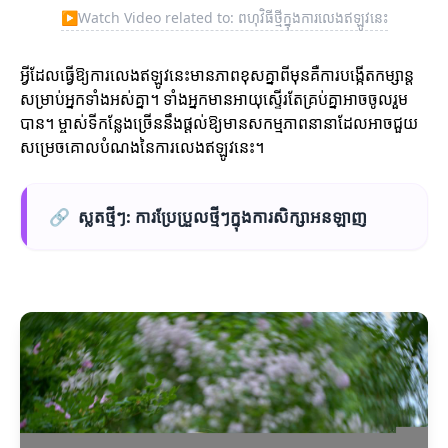
▶
Watch Video related to: ពហុវិធីថ្មីក្នុងការលេងឥឡូវនេះ
អ្វីដែលធ្វើឱ្យការលេងឥឡូវនេះមានភាពខុសគ្នាពីមុនគឺការបង្កើតកម្សាន្ត
សម្រាប់អ្នកទាំងអស់គ្នា។ ទាំងអ្នកមានអាយុស្ទើរតែគ្រប់គ្នាអាចចូលរួម
បាន។ ម្ចាស់ទីកន្លែងច្រើននឹងផ្តល់ឱ្យមានសកម្មភាពនានាដែលអាចជួយ
សម្រេចគោលបំណងនៃការលេងឥឡូវនេះ។
🔗
ស្លតថ្មីៗ: ការប្រែប្រួលថ្មីៗក្នុងការសិក្សាអនឡាញ