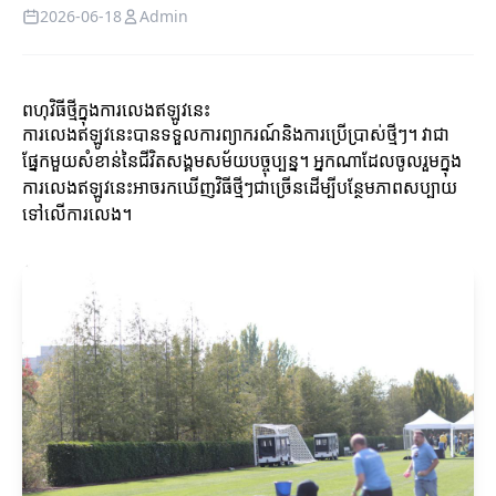
2026-06-18
Admin
ពហុវិធីថ្មីក្នុងការលេងឥឡូវនេះ
ការលេងឥឡូវនេះបានទទួលការព្យាករណ៍និងការប្រើប្រាស់ថ្មីៗ។ វាជា
ផ្នែកមួយសំខាន់នៃជីវិតសង្គមសម័យបច្ចុប្បន្ន។ អ្នកណាដែលចូលរួមក្នុង
ការលេងឥឡូវនេះអាចរកឃើញវិធីថ្មីៗជាច្រើនដើម្បីបន្ថែមភាពសប្បាយ
ទៅលើការលេង។