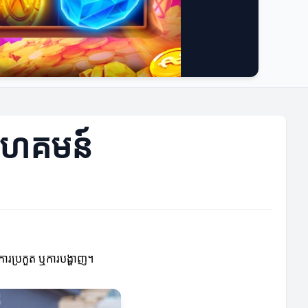
តសហគមន៍
 ការប្រកួត ឬការបង្ហាញ។