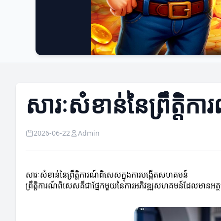
សារៈសំខាន់នៃព្រឹត្តិ
2026-06-22
Admin
សារៈសំខាន់នៃព្រឹត្តិការណ៍ពិសេសក្នុងការបង្កើតសហគមន៍
ព្រឹត្តិការណ៍ពិសេសគឺជាផ្នែកមួយនៃការអភិវឌ្ឍសហគមន៍ដែលមានអត្ថប្រយ