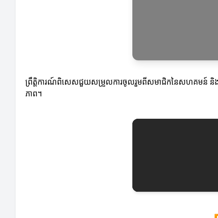
ព្រឹត្តិការណ៍ពិសេសជួយសម្រួលការចូលរួមពីសមាជិកនៃសហគមន៍ និងការ
ភាព។