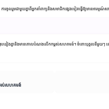
 ការចូលរួមជាមួយគ្នាពីអ្នកនាំពាក្យនិងសមាជិកផ្សេងទៀតធ្វើឱ្យមានអារម្ម
ំនិតស្រដៀងគ្នានិងមានគោលបំណងលើកកម្ពស់សហគមន៍។ ចំពោះបុគ្គលនីមួយៗ នេះជារឿ
ួមរបស់សហគមន៍