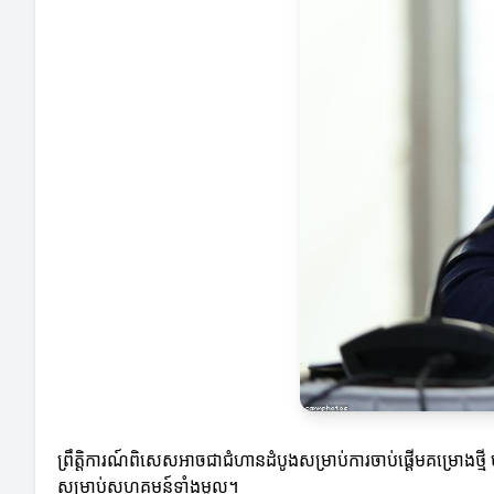
ព្រឹត្តិការណ៍ពិសេសអាចជាជំហានដំបូងសម្រាប់ការចាប់ផ្តើមគម្រោងថ
សម្រាប់សហគមន៍ទាំងមូល។