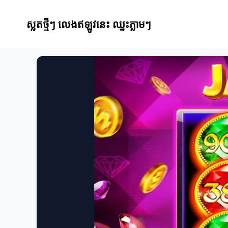
ស្លតថ្មីៗ លេងឥឡូវនេះ ឈ្នះភ្លាមៗ