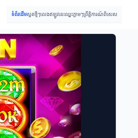
ទំព័រដើម
ស្លតថ្មីៗ
លេងឥឡូវនេះ
ឈ្នះភ្លាមៗ
ព្រឹត្តិការណ៍ពិសេស