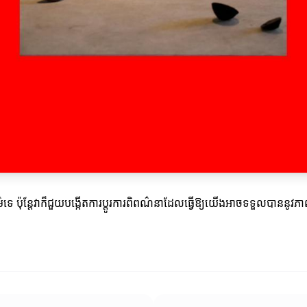
វប្បធម៌ទេ ប៉ុន្តែវាក៏ជួយបង្កើតការប្ដូរការពិពណ៌នាដែលធ្វើឱ្យយើងអាចទទួល