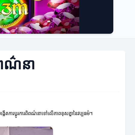
ពិពណ៌នា
ង្កើតការប្ដូរការពិពណ៌នាទៅលើភាពខុសគ្នានៃវប្បធម៌។