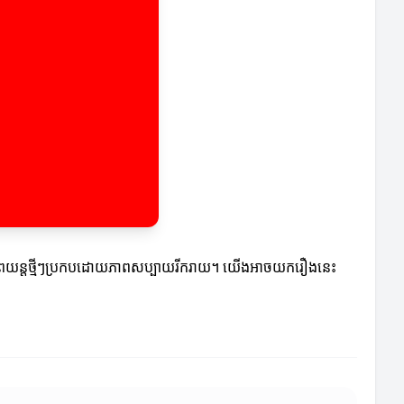
បាននូវភាពយន្តថ្មីៗប្រកបដោយភាពសប្បាយរីករាយ។ យើងអាចយករឿងនេះ