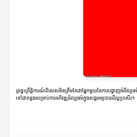
ដូច្នេះព្រឹត្តិការណ៍ពិសេសមិនត្រឹមតែជាផ្នែកមួយនៃការបង្ហាញអំពី
ទៅជាគន្លងសម្រាប់ការអភិវឌ្ឍន៍វប្បធម៌ក្នុងសង្គមឲ្យបានដ៏ល្អប្រសើរ។