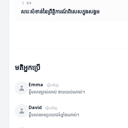
មុន
សារៈសំខាន់នៃព្រឹត្តិការណ៍ពិសេសក្នុងសង្គម
មតិអ្នកប្រើ
Emma
ម្សិលមិញ
ខ្លឹមសារច្បាស់លាស់ ងាយយល់ណាស់។
David
ម្សិលមិញ
ខ្លឹមសារមានប្រយោជន៍ខ្លាំងណាស់។