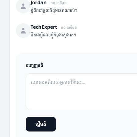
Jordan
១០ នាទីមុន
ខ្ញុំពិតជាចូលចិត្តអានវាណាស់។
TechExpert
១០ នាទីមុន
ពិតជាអ្វីដែលខ្ញុំកំពុងស្វែងរក។
បញ្ចេញមតិ
ផ្ញើមតិ