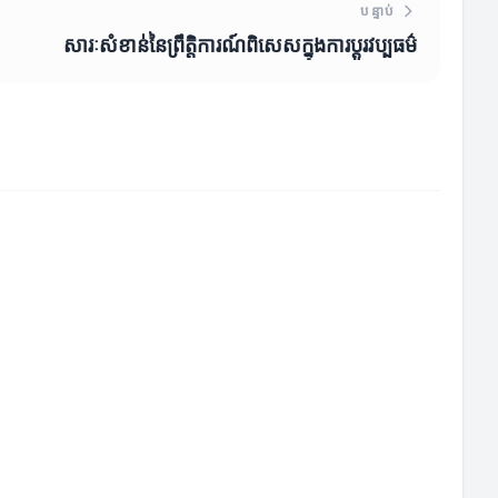
បន្ទាប់
សារៈសំខាន់នៃព្រឹត្តិការណ៍ពិសេសក្នុងការប្ដូរវប្បធម៌