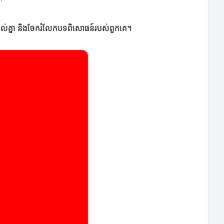
ីស្គាល់គ្នា និងចែករំលែកបទពិសោធន៍របស់ពួកគេ។