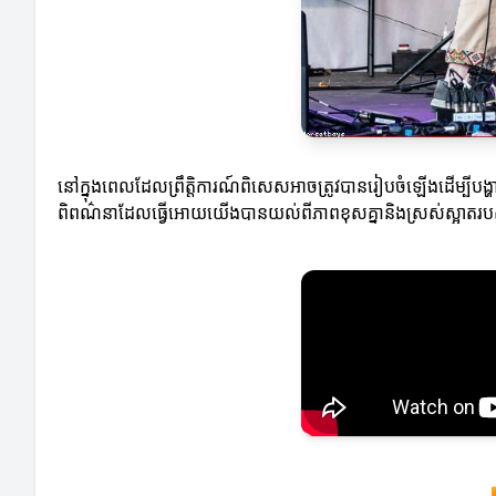
នៅក្នុងពេលដែលព្រឹត្តិការណ៍ពិសេសអាចត្រូវបានរៀបចំឡើងដើម្បីបង្ហ
ពិពណ៌នាដែលធ្វើអោយយើងបានយល់ពីភាពខុសគ្នានិងស្រស់ស្អាតរបស