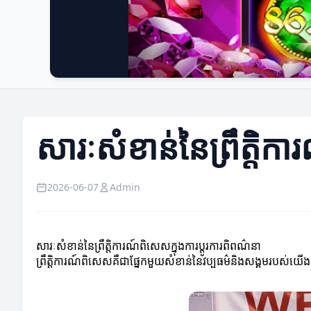
សារៈសំខាន់នៃព្រឹត្តិក
2026-06-07
Admin
សារៈសំខាន់នៃព្រឹត្តិការណ៍ពិសេសក្នុងការប្ដូរការពិពណ៌នា
ព្រឹត្តិការណ៍ពិសេសគឺជាផ្នែកមួយសំខាន់នៃវប្បធម៌និងសង្គមរបស់យើ