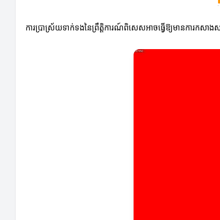
ការប្រាស្រ័យទាក់ទងនៃព្រឹត្តិការណ៍ពិសេសអាចធ្វើឱ្យមានការកសាងសម្ព