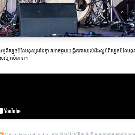
ាញពីវប្បធម៌នៃមនុស្សដទៃគ្នា វាអាចជួយបង្កើតការយល់ដឹងល្អអំពីវប្បធម៌នៃមន
់វប្បធម៌នានា។
▶
Watch Video related to: សារៈសំខាន់នៃព្រឹត្តិការណ៍ពិសេសក្នុងការប្ដូរការពិពណ៌ន