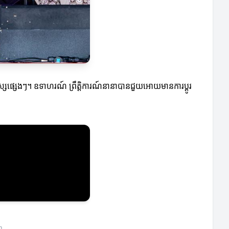
ុស្សផ្សេងៗ។ ឧទាហរណ៍ ព្រឹត្តិការណ៍នានាបានជួយអោយមានការប្ដូរ
ា