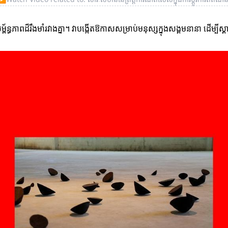
័ន្ធភាពដ៏រឹងមាំរវាងគ្នា។ វាបង្កើតឱកាសសម្រាប់មនុស្សក្នុងសង្គមនានា ដើម្ប