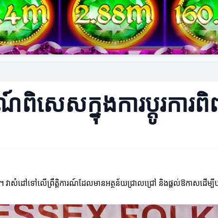
ារណ៍ពិសេសក្នុងការប្ដូរការ
ង។ វាសំដៅទៅលើព្រឹត្តិការណ៍ដែលមានអត្ថន័យជ្រាលជ្រៅ និងផ្តល់ឱកាសដើម្បីប