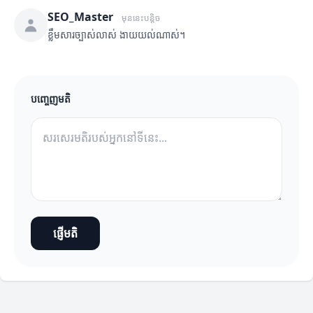
SEO_Master
មុននេះបន្តិច
ខ្លឹមសារច្បាស់លាស់ ងាយយល់ណាស់។
បញ្ចេញមតិ
ផ្ញើមតិ