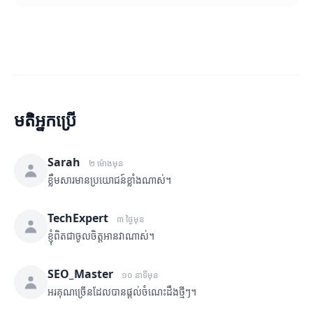
មតិអ្នកប្រើ
Sarah
២ ម៉ោងមុន
ខ្លឹមសារមានប្រយោជន៍ខ្លាំងណាស់។
TechExpert
៣ ថ្ងៃមុន
ខ្ញុំពិតជាចូលចិត្តអានវាណាស់។
SEO_Master
១០ នាទីមុន
អរគុណច្រើនដែលបានផ្តល់ចំណេះដឹងថ្មីៗ។