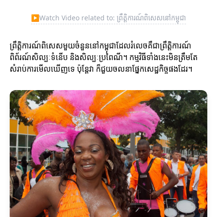
▶
Watch Video related to: ព្រឹត្តិការណ៍ពិសេសនៅកម្ពុជា
ព្រឹត្តិការណ៍ពិសេសមួយចំនួននៅកម្ពុជាដែលរំលេចគឺជាព្រឹត្តិការណ៍
ពិព័រណ៍សិល្បៈទំនើប និងសិល្បៈប្រពៃណី។ កម្មវិធីទាំងនេះមិនត្រឹមតែ
សំរាប់ការមើលឃើញទេ ប៉ុន្តែវា ក៏ជួយចលនាផ្នែកសេដ្ឋកិច្ចផងដែរ។