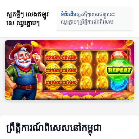
ស្លតថ្មីៗ លេងឥឡូវ
ទំព័រដើម
ស្លតថ្មីៗ
លេងឥឡូវនេះ
នេះ ឈ្នះភ្លាមៗ
ឈ្នះភ្លាមៗ
ព្រឹត្តិការណ៍ពិសេស
ព្រឹត្តិការណ៍ពិសេសនៅកម្ពុជា