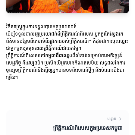
វិធីសាស្រ្តក្នុងការទទួលបានអត្ថប្រយោជន៍
ដើម្បីទទួលបានអត្ថប្រយោជន៍ពីព្រឹត្តិការណ៍ពិសេស អ្នកគួរតែស្វែងរក
ព័ត៌មានបន្ថែមពីគេហទំព័រផ្លូវការរបស់ព្រឹត្តិការណ៍។ ក៏ដូចជាការចុះឈ្មោះ
ជាអ្នកចូលរួមមុនពេលព្រឹត្តិការណ៍វាយតម្លៃ។
ព្រឹត្តិការណ៍ពិសេសនៅកម្ពុជាគឺជាគន្លងដ៏សំខាន់សម្រាប់ការអភិវឌ្ឍន៍
សេដ្ឋកិច្ច និងវប្បធម៌។ ប្រសិនបើអ្នកមានកំណត់សម័យ លទ្ធផលនៃការ
ចូលរួមព្រឹត្តិការណ៍នឹងធ្វើឲ្យអ្នកមានបទពិសោធន៍ថ្មីៗ និងចំណេះដឹងជា
ច្រើន។
បន្ទាប់
ព្រឹត្តិការណ៍ពិសេសក្នុងប្រទេសកម្ពុជា