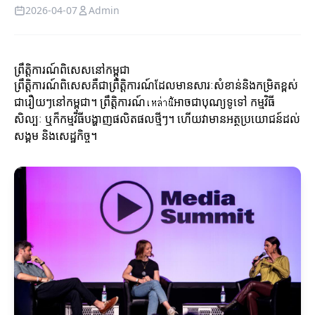
2026-04-07
Admin
ព្រឹត្តិការណ៍ពិសេសនៅកម្ពុជា
ព្រឹត្តិការណ៍ពិសេសគឺជាព្រឹត្តិការណ៍ដែលមានសារៈសំខាន់និងកម្រិតខ្ពស់
ជារឿយៗនៅកម្ពុជា។ ព្រឹត្តិការណ៍เหล่านี้អាចជាបុណ្យទូទៅ កម្មវិធី
សិល្បៈ ឬក៏កម្មវិធីបង្ហាញផលិតផលថ្មីៗ។ ហើយវាមានអត្ថប្រយោជន៍ដល់
សង្គម និងសេដ្ឋកិច្ច។