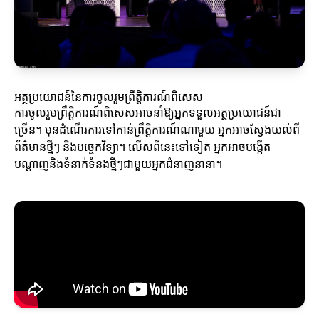
អត្ថប្រយោជន៍នៃការចូលរួមព្រឹត្តិការណ៍ពិសេស
ការចូលរួមព្រឹត្តិការណ៍ពិសេសអាចនាំឱ្យអ្នកទទួលអត្ថប្រយោជន៍ជា
ច្រើន។ មុនដំណើរការទៅកាន់ព្រឹត្តិការណ៍ណាមួយ អ្នកអាចស្វែងយល់ពី
ព័ត៌មានថ្មីៗ និងបច្ចេកវិទ្យា។ លើសពីនេះទៅទៀត អ្នកអាចបង្កើត
បណ្ដាញនិងទំនាក់ទំនងថ្មីៗជាមួយអ្នកជំនាញនានា។