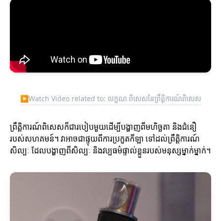
▶
Watch Video related to: លក្ខណៈពិសេសនៃព្រឹត្តិការណ៍ពិសេស
ព្រឹត្តិការណ៍ពិសេសក៏ជារបៀបមួយដើម្បីបង្ហាញពីមហិច្ឆតា និងជំនឿ
របស់សហគមន៍។ វាអាចជាផ្ទុយពីការប្រកួតកីឡា ទៅដល់ព្រឹត្តិការណ៍
សិល្បៈ ដែលបង្ហាញពីសិល្បៈ និងវប្បធម៌ផ្ទាល់ខ្លួនរបស់មនុស្សម្នាក់ម្នាក់។