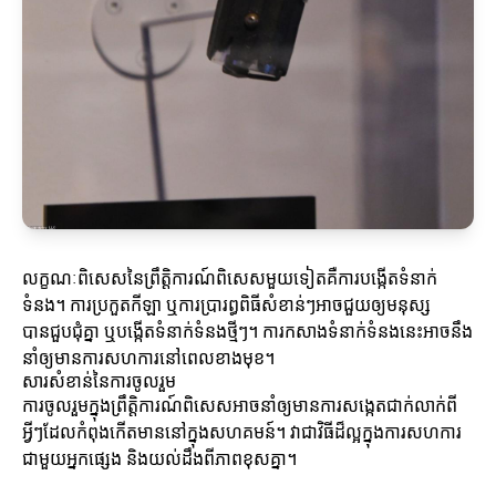
លក្ខណៈពិសេសនៃព្រឹត្តិការណ៍ពិសេសមួយទៀតគឺការបង្កើតទំនាក់
ទំនង។ ការប្រកួតកីឡា ឬការប្រារព្ធពិធីសំខាន់ៗអាចជួយឲ្យមនុស្ស
បានជួបជុំគ្នា ឬបង្កើតទំនាក់ទំនងថ្មីៗ។ ការកសាងទំនាក់ទំនងនេះអាចនឹង
នាំឲ្យមានការសហការនៅពេលខាងមុខ។
សារសំខាន់នៃការចូលរួម
ការចូលរួមក្នុងព្រឹត្តិការណ៍ពិសេសអាចនាំឲ្យមានការសង្កេតជាក់លាក់ពី
អ្វីៗដែលកំពុងកើតមាននៅក្នុងសហគមន៍។ វាជាវិធីដ៏ល្អក្នុងការសហការ
ជាមួយអ្នកផ្សេង និងយល់ដឹងពីភាពខុសគ្នា។