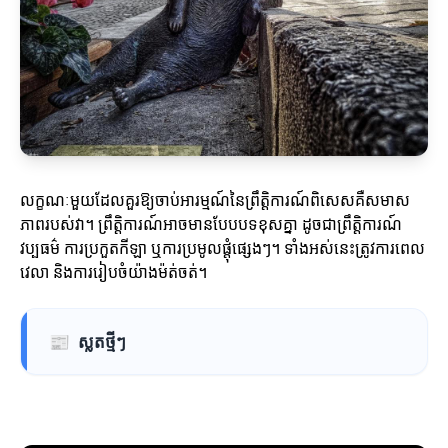
លក្ខណៈមួយដែលគួរឱ្យចាប់អារម្មណ៍នៃព្រឹត្តិការណ៍ពិសេសគឺសមាស
ភាពរបស់វា។ ព្រឹត្តិការណ៍អាចមានបែបបទខុសគ្នា ដូចជាព្រឹត្តិការណ៍
វប្បធម៌ ការប្រកួតកីឡា ឬការប្រមូលផ្តុំផ្សេងៗ។ ទាំងអស់នេះត្រូវការពេល
វេលា និងការរៀបចំយ៉ាងម៉ត់ចត់។
📰
ស្លតថ្មីៗ