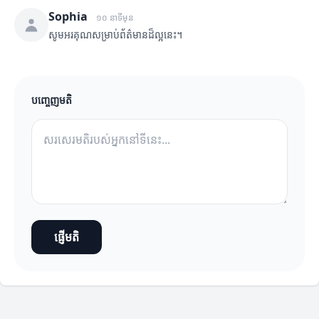
Sophia
១០ នាទីមុន
សូមអរគុណសម្រាប់ព័ត៌មានដ៏ល្អនេះ។
បញ្ចេញមតិ
ផ្ញើមតិ