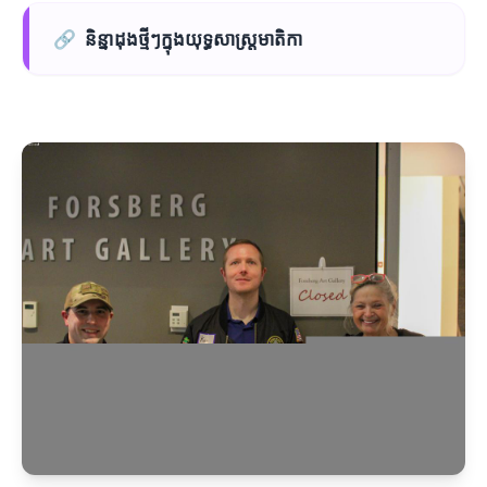
🔗
និន្នាដុងថ្មីៗក្នុងយុទ្ធសាស្ត្រមាតិកា