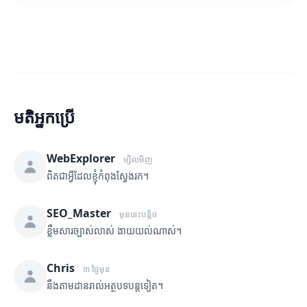
មតិអ្នកប្រើ
WebExplorer
ម្សិលមិញ
ពិតជាអ្វីដែលខ្ញុំកំពុងស្វែងរក។
SEO_Master
មុននេះបន្តិច
ខ្លឹមសារច្បាស់លាស់ ងាយយល់ណាស់។
Chris
៣ ថ្ងៃមុន
នឹងតាមដានរាល់អត្ថបទបន្តទៀត។