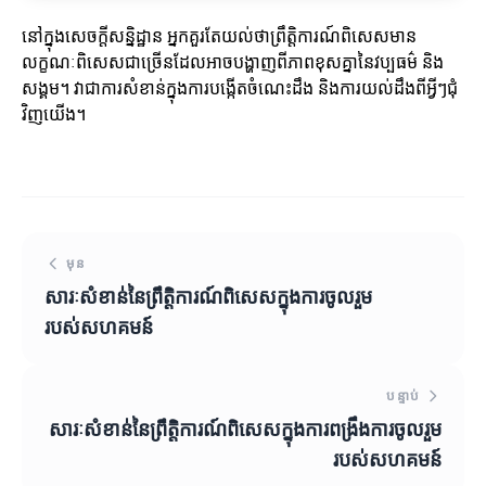
នៅក្នុងសេចក្តីសន្និដ្ឋាន អ្នកគួរតែយល់ថាព្រឹត្តិការណ៍ពិសេសមាន
លក្ខណៈពិសេសជាច្រើនដែលអាចបង្ហាញពីភាពខុសគ្នានៃវប្បធម៌ និង
សង្គម។ វាជាការសំខាន់ក្នុងការបង្កើតចំណេះដឹង និងការយល់ដឹងពីអ្វីៗជុំ
វិញយើង។
មុន
សារៈសំខាន់នៃព្រឹត្តិការណ៍ពិសេសក្នុងការចូលរួម
របស់សហគមន៍
បន្ទាប់
សារៈសំខាន់នៃព្រឹត្តិការណ៍ពិសេសក្នុងការពង្រឹងការចូលរួម
របស់សហគមន៍