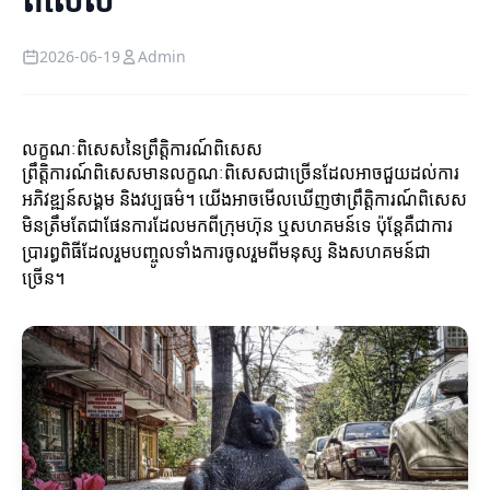
2026-06-19
Admin
លក្ខណៈពិសេសនៃព្រឹត្តិការណ៍ពិសេស
ព្រឹត្តិការណ៍ពិសេសមានលក្ខណៈពិសេសជាច្រើនដែលអាចជួយដល់ការ
អភិវឌ្ឍន៍សង្គម និងវប្បធម៌។ យើងអាចមើលឃើញថាព្រឹត្តិការណ៍ពិសេស
មិនត្រឹមតែជាផែនការដែលមកពីក្រុមហ៊ុន ឬសហគមន៍ទេ ប៉ុន្តែគឺជាការ
ប្រារព្ធពិធីដែលរួមបញ្ចូលទាំងការចូលរួមពីមនុស្ស និងសហគមន៍ជា
ច្រើន។