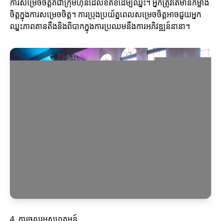
ការសម្រេចចិត្តគឺជាក្រុមហ៊ុនដែលខិតខំដើម្បីឈ្នះ។ អ្នកត្រូវតែមានកម្លាំង
ចិត្តក្នុងការសម្រេចចិត្ត។ ការប្រុងប្រយ័ត្នពេលសម្រេចចិត្តអាចជួយអ្នក
ឈ្នះភាពតានតឹងនិងពិបាកក្នុងការប្រឈមនឹងការអភិវឌ្ឍន៍នានា។
4. ការចូលរួមសហគមន៍