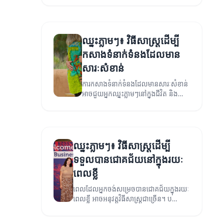
ឈ្នះភ្លាមៗ៖ វិធីសាស្រ្តដើម្បី
កសាងទំនាក់ទំនងដែលមាន
សារៈសំខាន់
ការកសាងទំនាក់ទំនងដែលមានសារៈសំខាន់
អាចជួយអ្នកឈ្នះភ្លាមៗនៅក្នុងជីវិត និង
អាជីវកម្ម។
ឈ្នះភ្លាមៗ៖ វិធីសាស្រ្តដើម្បី
ទទួលបានជោគជ័យនៅក្នុងរយៈ
ពេលខ្លី
ពេលដែលអ្នកចង់សម្រេចបានជោគជ័យក្នុងរយៈ
ពេលខ្លី អាចអនុវត្តវិធីសាស្រ្តជាច្រើន។ ប
article នេះនឹងផ្តល់នូវចំណេះដឹង និងការ
ណែនាំដើម្បីឈ្នះភ្លាមៗ។