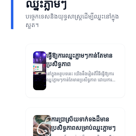
ឈ្នះភ្លាមៗ
បច្ចេកទេសនិងយុទ្ធសាស្ត្រដើម្បីឈ្នះនៅក្នុង
ស្លត។
ធ្វើឱ្យការឈ្នះភ្លាមៗកាន់តែមាន
ប្រសិទ្ធភាព
នៅក្នុងអត្ថបទនេះ យើងនឹងរៀនពីវិធីធ្វើឱ្យការ
ឈ្នះភ្លាមៗកាន់តែមានប្រសិទ្ធភាព ដោយការ
កំណត់យុទ្ធសាស្ត្រនិងការបង្កើនការប្រាស្រ័យ
ទាក់ទង។
ការប្រាស្រ័យទាក់ទងដ៏មាន
ប្រសិទ្ធភាពសម្រាប់ឈ្នះភ្លាមៗ