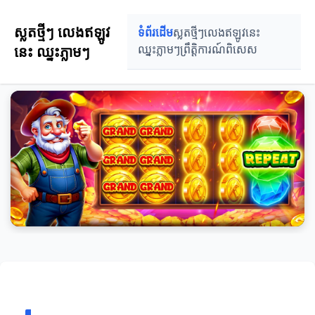
ស្លតថ្មីៗ លេងឥឡូវ
ទំព័រដើម
ស្លតថ្មីៗ
លេងឥឡូវនេះ
នេះ ឈ្នះភ្លាមៗ
ឈ្នះភ្លាមៗ
ព្រឹត្តិការណ៍ពិសេស