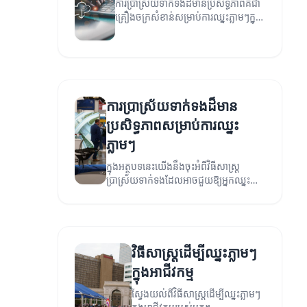
ការប្រាស្រ័យទាក់ទងដ៏មានប្រសិទ្ធភាពគឺជា
គ្រឿងចក្រ​សំខាន់សម្រាប់ការឈ្នះភ្លាមៗក្នុង
អាជីវកម្ម។
ការប្រាស្រ័យទាក់ទងដ៏មាន
ប្រសិទ្ធភាពសម្រាប់ការឈ្នះ
ភ្លាមៗ
ក្នុងអត្ថបទនេះយើងនឹងចុះអំពីវិធីសាស្ត្រ
ប្រាស្រ័យទាក់ទងដែលអាចជួយឱ្យអ្នកឈ្នះ
ភ្លាមៗ និងសម្រេចបាននូវគោលបំណងរបស់
អ្នក។
វិធីសាស្រ្តដើម្បីឈ្នះភ្លាមៗ
ក្នុងអាជីវកម្ម
ស្វែងយល់ពីវិធីសាស្រ្តដើម្បីឈ្នះភ្លាមៗ