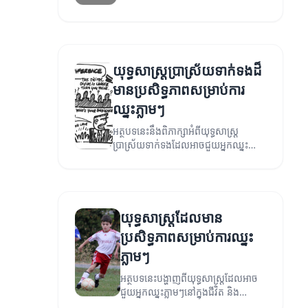
យុទ្ធសាស្ត្រប្រាស្រ័យទាក់ទងដ៏
មានប្រសិទ្ធភាពសម្រាប់ការ
ឈ្នះភ្លាមៗ
អត្ថបទនេះនឹងពិភាក្សាអំពីយុទ្ធសាស្ត្រ
ប្រាស្រ័យទាក់ទងដែលអាចជួយអ្នកឈ្នះ
ភ្លាមៗក្នុងជីវិត និងការងារ។
យុទ្ធសាស្ត្រដែលមាន
ប្រសិទ្ធភាពសម្រាប់ការឈ្នះ
ភ្លាមៗ
អត្ថបទនេះបង្ហាញពីយុទ្ធសាស្ត្រដែលអាច
ជួយអ្នកឈ្នះភ្លាមៗនៅក្នុងជីវិត និង
ការងារ។