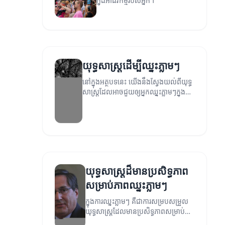
ក្នុងអាជីវកម្មរបស់អ្នក។
យុទ្ធសាស្ត្រដើម្បីឈ្នះភ្លាមៗ
នៅក្នុងអត្ថបទនេះ យើងនឹងស្វែងយល់ពីយុទ្ធ
សាស្ត្រដែលអាចជួយឲ្យអ្នកឈ្នះភ្លាមៗក្នុង
ជីវិត និងអាជីវកម្ម។
យុទ្ធសាស្ត្រ​ដ៏មានប្រសិទ្ធភាព
សម្រាប់ភាពឈ្នះភ្លាមៗ
ក្នុងការឈ្នះភ្លាមៗ គឺជាការសម្របសម្រួល
យុទ្ធសាស្ត្រដែលមានប្រសិទ្ធភាពសម្រាប់អ្នក
ដឹកនាំ។