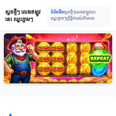
ស្លតថ្មីៗ លេងឥឡូវ
ទំព័រដើម
ស្លតថ្មីៗ
លេងឥឡូវនេះ
នេះ ឈ្នះភ្លាមៗ
ឈ្នះភ្លាមៗ
ព្រឹត្តិការណ៍ពិសេស