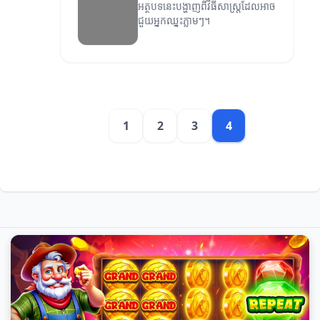
អត្ថបទនេះបង្ហាញពីវិធីសាស្រ្តដែលអាច
ជួយអ្នកឈ្នះភ្លាមៗ។
1
2
3
4