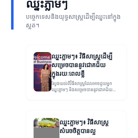
ឈ្នះភ្លាមៗ
បច្ចេកទេសនិងយុទ្ធសាស្ត្រដើម្បីឈ្នះនៅក្នុង
ស្លត។
ឈ្នះភ្លាមៗ៖ វិធីសាស្រ្តដើម្បី
សម្រេចបាននូវជោគជ័យ
ក្នុងរយៈពេលខ្លី
ស្វែងយល់ពីវិធីសាស្រ្តដែលអាចជួយអ្នក
ឈ្នះភ្លាមៗ និងសម្រេចបាននូវជោគជ័យ
ក្នុងរយៈពេលខ្លី។
ឈ្នះភ្លាមៗ៖ វិធីសាស្រ្ត
សំរេចចិត្តបានល្អ